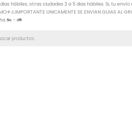
s hábiles, otras ciudades 2 a 5 dias hábiles. Si, tu envío
SIMO✈⚠️IMPORTANTE UNICAMENTE SE ENVIAN GUIAS AL GR
a 🏍️ - 🚛