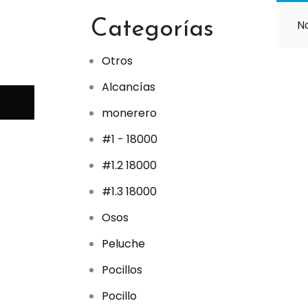
p
r
Categorías
N
o
d
u
c
Otros
t
o
Alcancías
s
monerero
#1 - 18000
#1.2 18000
#1.3 18000
Osos
Peluche
Pocillos
Pocillo