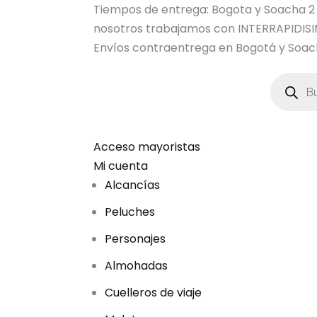
Tiempos de entrega: Bogota y Soacha 2 dia
nosotros trabajamos con INTERRAPIDI
Envíos contraentrega en Bogotá y Soach
B
ú
s
q
u
e
d
Acceso mayoristas
a
Mi cuenta
d
e
Alcancías
p
r
Peluches
o
d
u
Personajes
c
t
Almohadas
o
s
Cuelleros de viaje