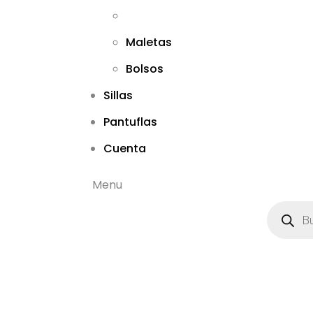
Maletas
Bolsos
Sillas
Pantuflas
Cuenta
Menu
B
ú
s
q
u
e
d
a
d
e