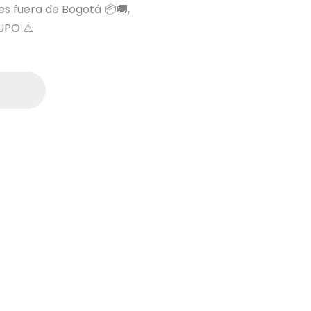
 es fuera de Bogotá 📦🚚,
UPO ⚠️