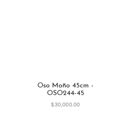
Oso Moño 45cm -
OSO244-45
$
30,000.00