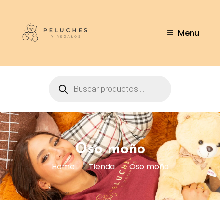
Menu
Oso moño
Home
Tienda
Oso moño