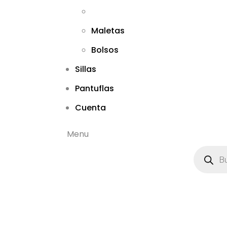
Maletas
Bolsos
Sillas
Pantuflas
Cuenta
Menu
B
ú
s
q
u
e
d
a
d
e