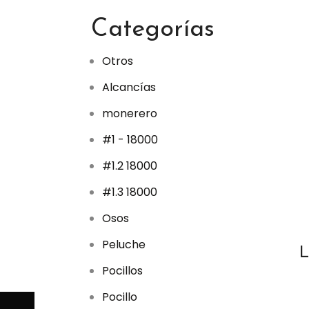
p
r
Categorías
o
d
u
c
Otros
t
o
Alcancías
s
monerero
#1 - 18000
#1.2 18000
#1.3 18000
Osos
Peluche
L
Pocillos
Pocillo