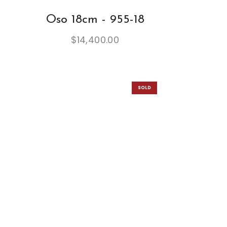
s
Oso 18cm - 955-18
:
$
$
14,400.00
6
0
,
SOLD
0
OUT
0
0
.
0
0
.