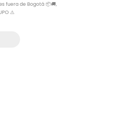
 es fuera de Bogotá 📦🚚,
UPO ⚠️