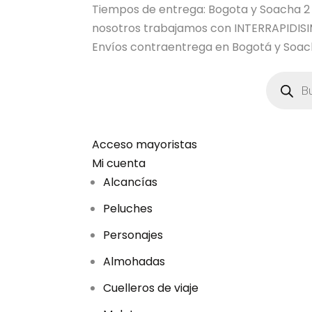
Tiempos de entrega: Bogota y Soacha 2 dia
nosotros trabajamos con INTERRAPIDI
Envíos contraentrega en Bogotá y Soach
B
ú
s
q
u
e
d
Acceso mayoristas
a
Mi cuenta
d
e
Alcancías
p
r
Peluches
o
d
u
Personajes
c
t
Almohadas
o
s
Cuelleros de viaje