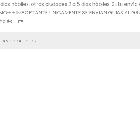
s hábiles, otras ciudades 2 a 5 dias hábiles. Si, tu envío
SIMO✈⚠️IMPORTANTE UNICAMENTE SE ENVIAN GUIAS AL GR
a 🏍️ - 🚛