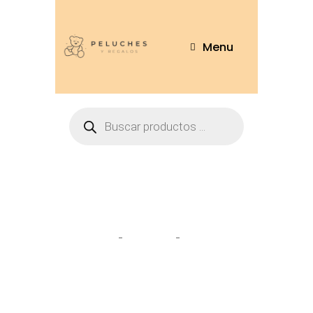
Menu
Oveja de peluche
Home
Tienda
Oveja de
peluche