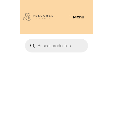
Menu
panadero
Home
Tienda
panadero