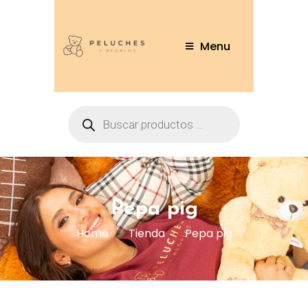
Menu
Pepa pig
Home
Tienda
Pepa pig