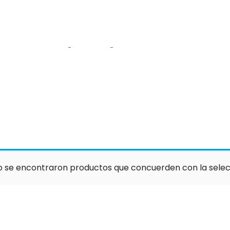
perro movimiento
Home
Tienda
perro movimiento
o se encontraron productos que concuerden con la selec