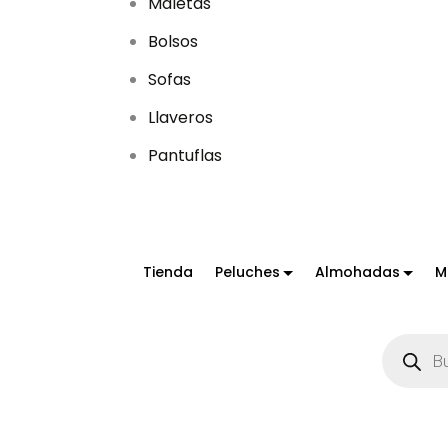
Maletas
Bolsos
Sofas
Llaveros
Pantuflas
Tienda
Peluches
Almohadas
M
B
ú
s
q
u
e
d