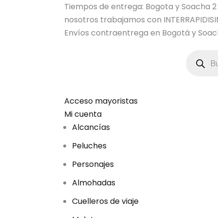
Tiempos de entrega: Bogota y Soacha 2 dia
nosotros trabajamos con INTERRAPIDI
Envíos contraentrega en Bogotá y Soach
B
ú
s
q
u
e
d
Acceso mayoristas
a
Mi cuenta
d
e
Alcancías
p
r
Peluches
o
d
u
Personajes
c
t
Almohadas
o
s
Cuelleros de viaje