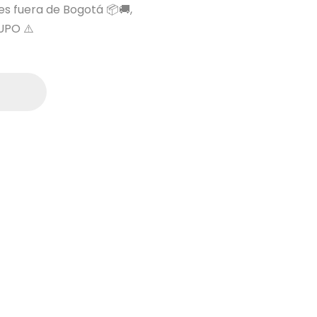
 es fuera de Bogotá 📦🚚,
UPO ⚠️