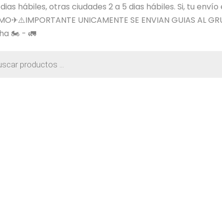
s hábiles, otras ciudades 2 a 5 dias hábiles. Si, tu envío
SIMO✈⚠️IMPORTANTE UNICAMENTE SE ENVIAN GUIAS AL GR
a 🏍️ - 🚛