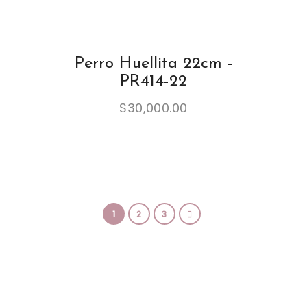
Perro Huellita 22cm -
PR414-22
$
30,000.00
1
2
3