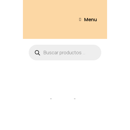
Menu
pikachu
Home
Tienda
pikachu