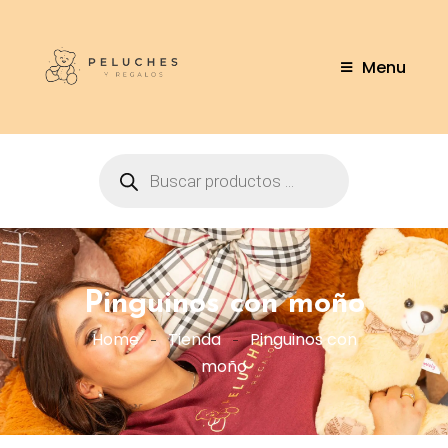
Menu
Pinguinos con moño
Home
Tienda
Pinguinos con
moño