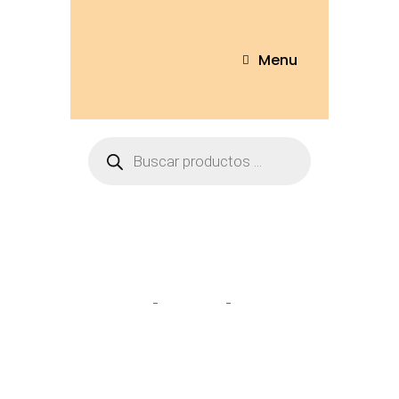
Menu
sandalia
Home
Tienda
sandalia