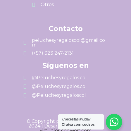
Otros
Contacto
peluchesyregaloscol@gmail.co
m
(+57) 323 247-2131
Síguenos en
@Peluchesyregalos.co
@Peluchesyregalos.co
@Peluchesyregaloscol
¿Necesitas ayuda?
© Copyright peluchesyregalos.co
Chatea con nosotros
2024 | Desarrollado por
Tiendas
virtuales codwelt.com