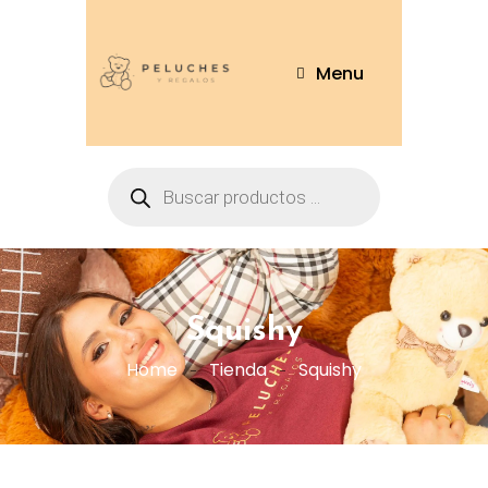
Menu
Squishy
Home
Tienda
Squishy