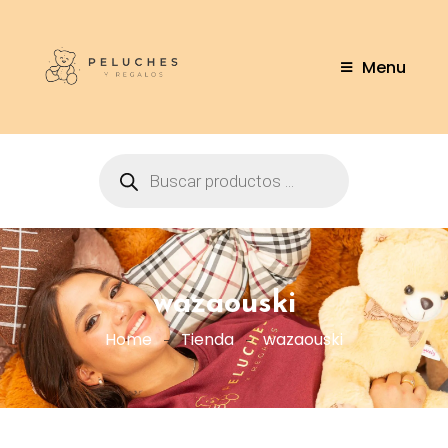
Menu
wazaouski
Home
Tienda
wazaouski