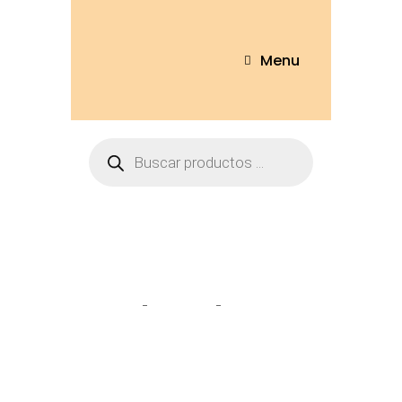
Menu
Winnite the pooh
Home
Tienda
Winnite the
pooh