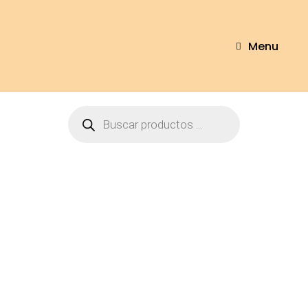
Menu
Autor:
peluchesyregalos.co
Home
peluchesyregalos.co