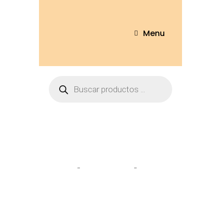
Menu
Tienda
Home
Personajes
My little
pony 30cm – 1670-30