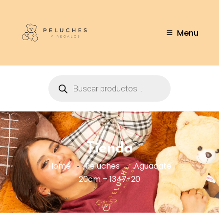
Menu
Tienda
Home
Peluches
Aguacate
20cm – 1347-20