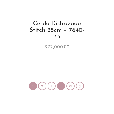
Cerdo Disfrazado
Stitch 35cm – 7640-
35
$
72,000.00
1
2
3
…
23