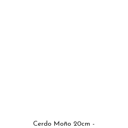
t
i
t
y
Cerdo Moño 20cm -