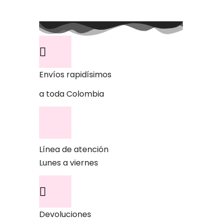
O
N
E
S
S
E
P
U
E
D
E
N
E
L
E
G
I
R
Envíos rapidísimos
E
N
L
A
P
a toda Colombia
Á
G
I
N
A
D
E
P
R
O
D
U
C
T
Línea de atención
O
Lunes a viernes
Devoluciones