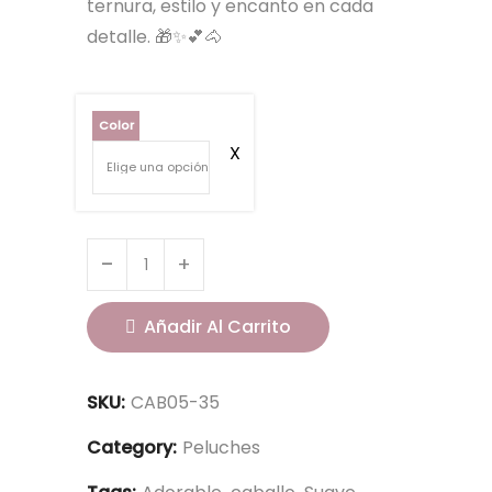
ternura, estilo y encanto en cada
detalle. 🎁✨💕🐴
Color
C
a
b
Añadir Al Carrito
a
l
SKU:
CAB05-35
l
o
Category:
Peluches
3