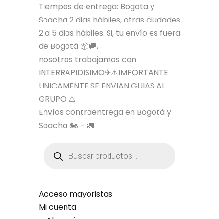
Tiempos de entrega: Bogota y
Soacha 2 dias hábiles, otras ciudades
2 a 5 dias hábiles. Si, tu envío es fuera
de Bogotá 📦🚚,
nosotros trabajamos con
INTERRAPIDISIMO✈⚠️IMPORTANTE
UNICAMENTE SE ENVIAN GUIAS AL
GRUPO ⚠️
Envíos contraentrega en Bogotá y
Soacha 🏍️ - 🚛
B
ú
s
q
u
e
d
Acceso mayoristas
a
Mi cuenta
d
e