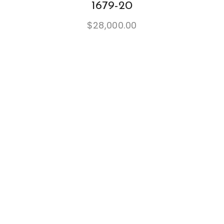
1679-20
$
28,000.00
E
S
T
E
P
R
O
D
U
C
T