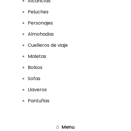
Alcancías
p
r
Peluches
o
d
u
Personajes
c
t
Almohadas
o
s
Cuelleros de viaje
Maletas
Bolsos
Sofas
Llaveros
Pantuflas
Menu