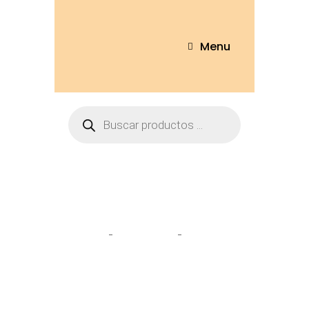
Menu
Tienda
Home
Peluches
Capibara
rana 20cm – 1911-20