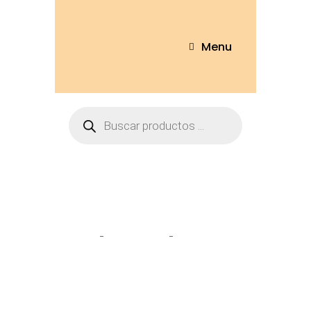
Menu
Tienda
Home
Peluches
Charmander
25cm – 2894-25