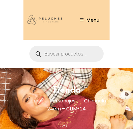
Menu
Tienda
Home
Personajes
Chimuelo
24cm – CHM-24