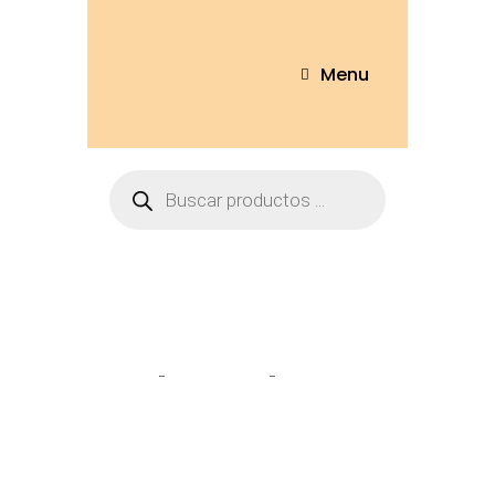
Menu
Tienda
Home
Peluches
Conejo 23cm
– CNJ31-23