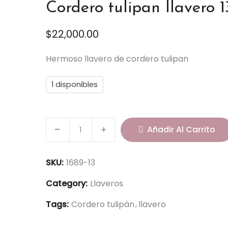
Cordero tulipan llavero 1
$
22,000.00
Hermoso llavero de cordero tulipan
1 disponibles
C
Añadir Al Carrito
o
r
d
SKU:
1689-13
e
Category:
Llaveros
r
o
Tags:
Cordero tulipán
llavero
t
u