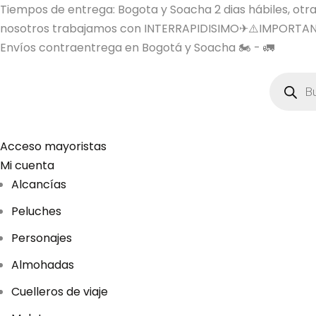
Tiempos de entrega: Bogota y Soacha 2 dias hábiles, otras 
nosotros trabajamos con INTERRAPIDISIMO✈⚠️IMPORTAN
Envíos contraentrega en Bogotá y Soacha 🏍️ - 🚛
B
ú
s
q
u
e
d
Acceso mayoristas
a
Mi cuenta
d
e
Alcancías
p
r
Peluches
o
d
u
Personajes
c
t
Almohadas
o
s
Cuelleros de viaje