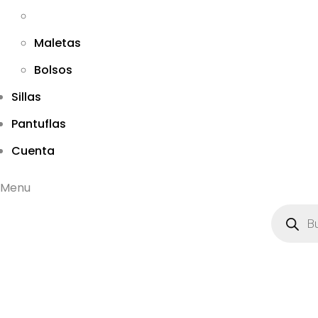
Maletas
Bolsos
Sillas
Pantuflas
Cuenta
Menu
B
ú
s
q
u
e
d
a
d
e