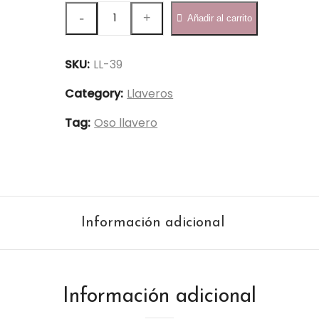
Oso
Añadir al carrito
Llavero
11cm
SKU:
LL-39
-
LL-
Category:
Llaveros
39
Tag:
Oso llavero
quantity
Información adicional
Información adicional