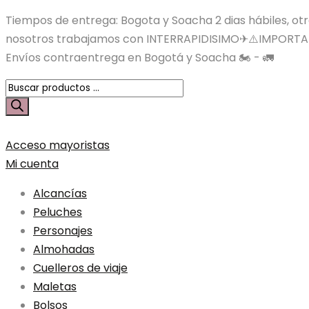
Tiempos de entrega: Bogota y Soacha 2 dias hábiles, otras
nosotros trabajamos con INTERRAPIDISIMO✈⚠️IMPORTA
Envíos contraentrega en Bogotá y Soacha 🏍️ - 🚛
Búsqueda
de
productos
Acceso mayoristas
Mi cuenta
Alcancías
Peluches
Personajes
Almohadas
Cuelleros de viaje
Maletas
Bolsos