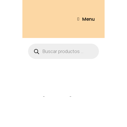
Menu
Tienda
Home
Llaveros
Llavero Oso
10cm – LL-41