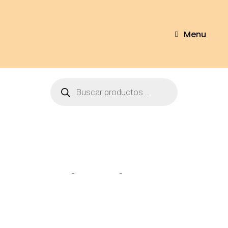
Menu
Tienda
Home
Llaveros
Llavero kuromi
13cm – 3024-13