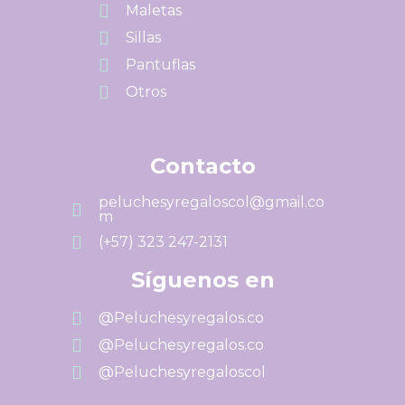
Maletas
Sillas
Pantuflas
Otros
Contacto
peluchesyregaloscol@gmail.co
m
(+57) 323 247-2131
Síguenos en
@Peluchesyregalos.co
@Peluchesyregalos.co
@Peluchesyregaloscol