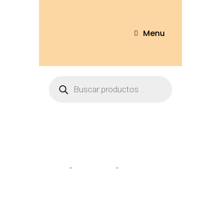
Menu
Tienda
Home
Llaveros
Squishy animal
10cm – 2543-10