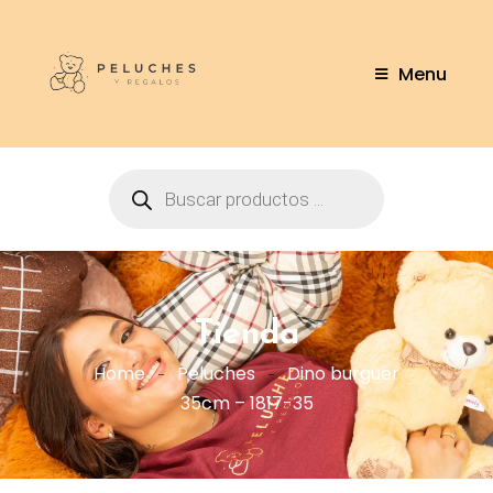
Menu
Tienda
Home
Peluches
Dino burguer
35cm – 1817-35