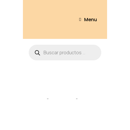
Menu
Tienda
Home
Peluches
Elefante
camisa 20cm – ELF16-20