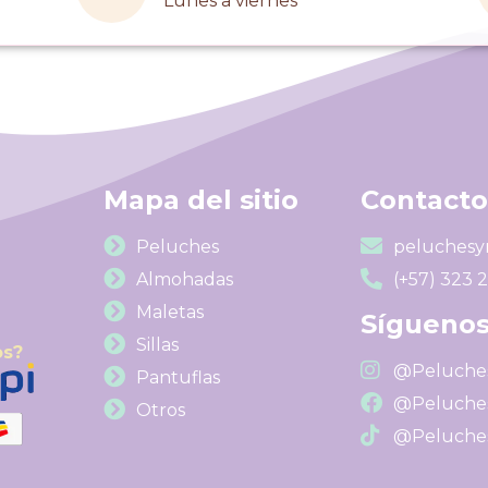
Lunes a viernes
Mapa del sitio
Contacto
Peluches
peluchesy
Almohadas
(+57) 323 
Maletas
Síguenos
Sillas
os?
@Peluches
Pantuflas
@Peluches
Otros
@Peluches