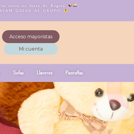
, tu envío es fuera de Bogotá
,
NVIAN GUIAS AL GRUPO
Acceso mayoristas
Mi cuenta
Sofas
Llaveros
Pantuflas