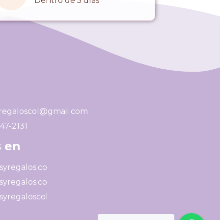
Dentro de 5 días
regaloscol@gmail.com
247-2131
 en
yregalos.co
yregalos.co
yregaloscol