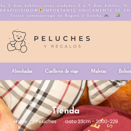
ha 2 dias hábiles, otras ciudades 2 a 5 dias hábiles. Si
NTERRAPIDISIMO✈
IMPORTANTE UNICAMENTE SE E
Envíos contraentrega en Bogotá y Soacha
-
Almohadas
Cuelleros de viaje
Maletas
Bolsos
Tienda
Home
Peluches
Gato 23cm – 2000-229