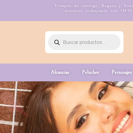
Tiempos de entrega: Bogota y Soac
nosotros trabajamos con I
Alcancías
Peluches
Personajes