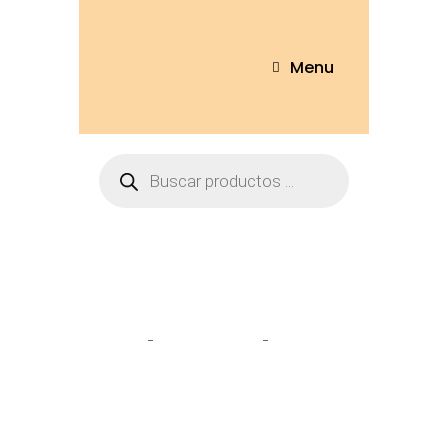
Menu
Tienda
Home
Personajes
Hello Kitty
28cm – KT-28