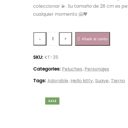
coleccionar 💫. Su tamaño de 28 cm es p
cualquier momento 🤗💖
Hello
Añadir al carrito
Kitty
35cm
-
SKU:
KT-35
KT-
Categories:
Peluches
Personajes
35
quantity
Tags:
Adorable
Hello kitty
Suave
Tierno
SALE