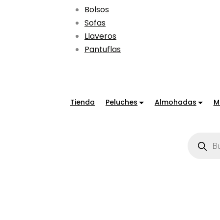
Bolsos
Sofas
Llaveros
Pantuflas
Tienda
Peluches
Almohadas
M
Búsqued
de
product
Tienda