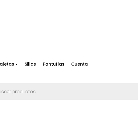
aletas
Sillas
Pantuflas
Cuenta
a
os