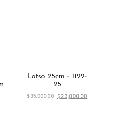
Lotso 25cm - 1122-
cm
25
Original
Current
$
23,000.00
$
35,000.00
price
price
was:
is:
$35,000.00.
$23,000.00.