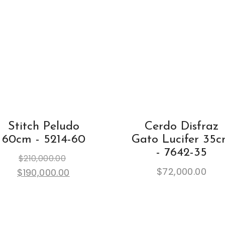
Stitch Peludo
Cerdo Disfraz
60cm - 5214-60
Gato Lucifer 35
- 7642-35
Original
$
210,000.00
price
Current
$
72,000.00
$
190,000.00
was:
price
$210,000.00.
is:
$190,000.00.