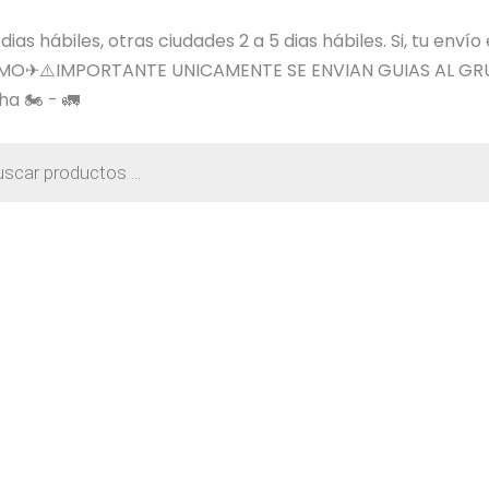
s hábiles, otras ciudades 2 a 5 dias hábiles. Si, tu envío
SIMO✈⚠️IMPORTANTE UNICAMENTE SE ENVIAN GUIAS AL GR
a 🏍️ - 🚛
a
os