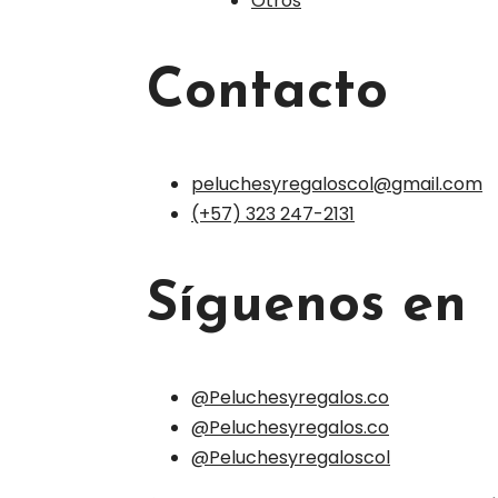
Otros
Contacto
peluchesyregaloscol@gmail.com
(+57) 323 247-2131
Síguenos en
@Peluchesyregalos.co
@Peluchesyregalos.co
@Peluchesyregaloscol