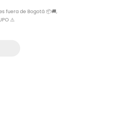
 es fuera de Bogotá 📦🚚,
UPO ⚠️