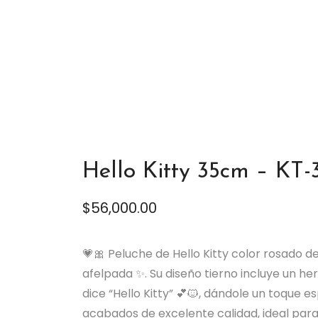
m – KT-35
Hello Kitty 35cm – KT-
$
56,000.00
💗🎀 Peluche de Hello Kitty color rosado d
afelpada ✨. Su diseño tierno incluye un h
dice “Hello Kitty” 💕🐱, dándole un toque 
acabados de excelente calidad, ideal para