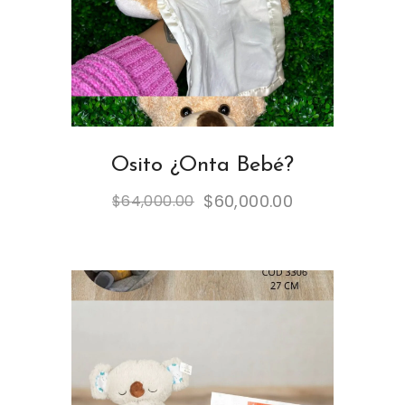
Osito ¿Onta Bebé?
$
60,000.00
$
64,000.00