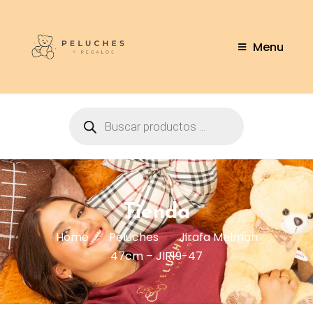
Menu
Tienda
Home
Peluches
Jirafa Melman
47cm – JIR19-47