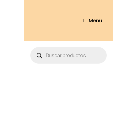
Menu
Tienda
Home
Personajes
Llavero
Chimuelo 17cm – LL25-17