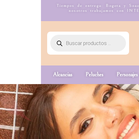
Tiempos de entrega: Bogota y Soac
nosotros trabajamos co
Alcancías
Peluches
Personajes