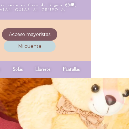
 tu envío es fuera de Bogotá 📦🚚,
NVIAN GUIAS AL GRUPO ⚠️
Acceso mayoristas
Mi cuenta
Sofas
Llaveros
Pantuflas