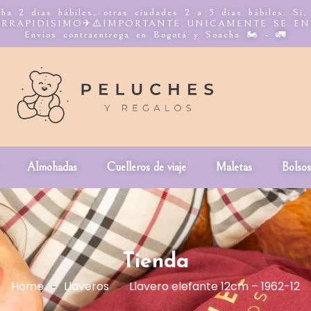
ha 2 dias hábiles, otras ciudades 2 a 5 dias hábiles. Si,
n INTERRAPIDISIMO✈⚠️IMPORTANTE UNICAMENTE SE E
Envíos contraentrega en Bogotá y Soacha 🏍️ - 🚛
Almohadas
Cuelleros de viaje
Maletas
Bolsos
Tienda
Home
Llaveros
Llavero elefante 12cm – 1962-12