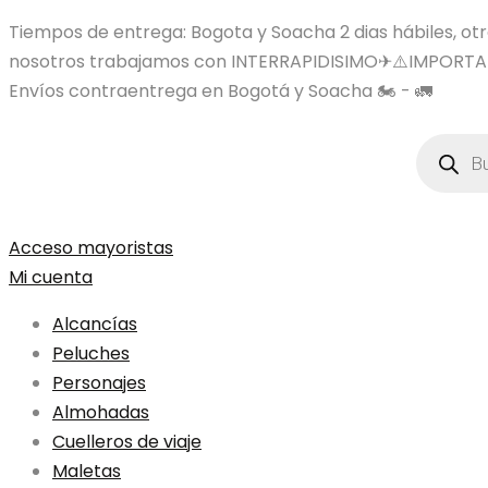
Tiempos de entrega: Bogota y Soacha 2 dias hábiles, otras
nosotros trabajamos con INTERRAPIDISIMO✈⚠️IMPORTA
Envíos contraentrega en Bogotá y Soacha 🏍️ - 🚛
Búsqued
de
product
Acceso mayoristas
Mi cuenta
Alcancías
Peluches
Personajes
Almohadas
Cuelleros de viaje
Maletas