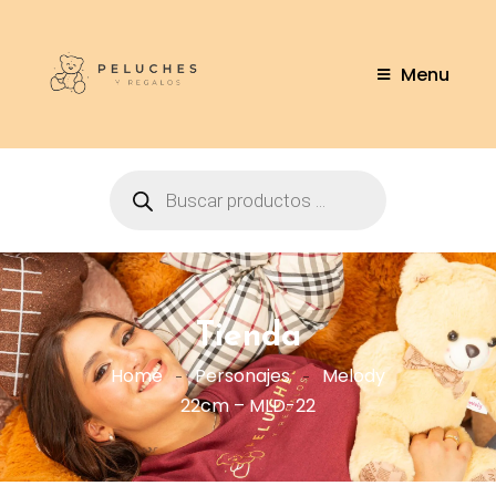
Menu
Tienda
Home
Personajes
Melody
22cm – MLD-22