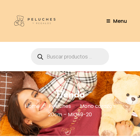
Menu
Tienda
Home
Peluches
Mono corazon
20cm – MIC59-20