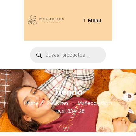
Menu
Tienda
Home
Peluches
Muñeca 46cm
– DOLL334-28