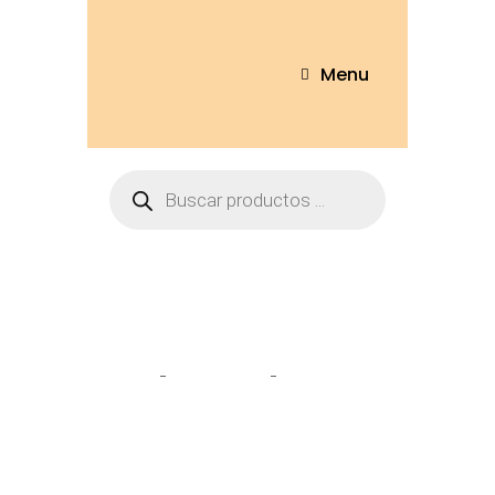
Menu
Tienda
Home
Peluches
Oso Bufanda
30cm – OSO247-20