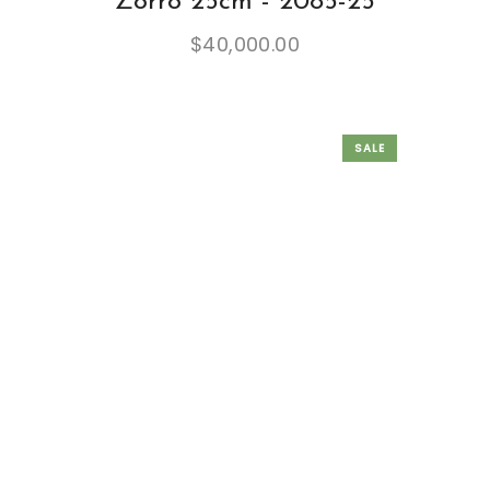
Zorro 25cm - 2085-25
$
40,000.00
SALE