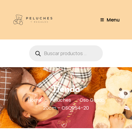
Menu
Tienda
Home
Peluches
Oso Grado
20cm – OSO254-20