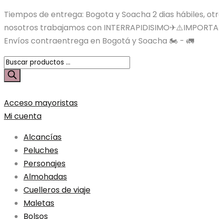
Tiempos de entrega: Bogota y Soacha 2 dias hábiles, otras
nosotros trabajamos con INTERRAPIDISIMO✈⚠️IMPORTA
Envíos contraentrega en Bogotá y Soacha 🏍️ - 🚛
Búsqueda
de
productos
Acceso mayoristas
Mi cuenta
Alcancías
Peluches
Personajes
Almohadas
Cuelleros de viaje
Maletas
Bolsos