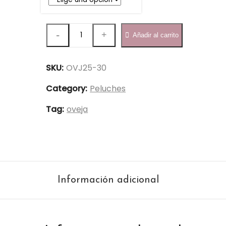
Oveja
Añadir al carrito
30cm
-
SKU:
OVJ25-30
OVJ25-
30
Category:
Peluches
quantity
Tag:
oveja
Información adicional