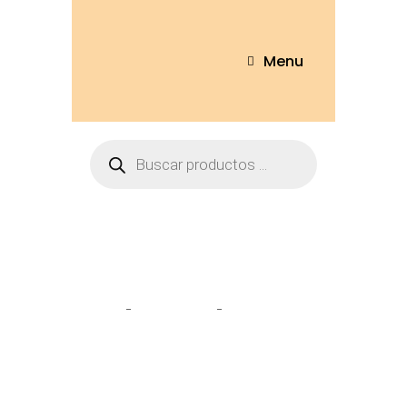
Menu
Tienda
Home
Peluches
Panda 35cm –
PAN85-35