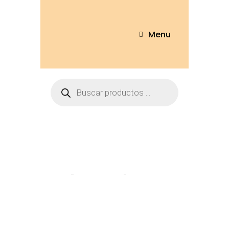
Menu
Tienda
Home
Pantuflas
Pantufla Hello
Kitty T/36-43 – BH043HELLO