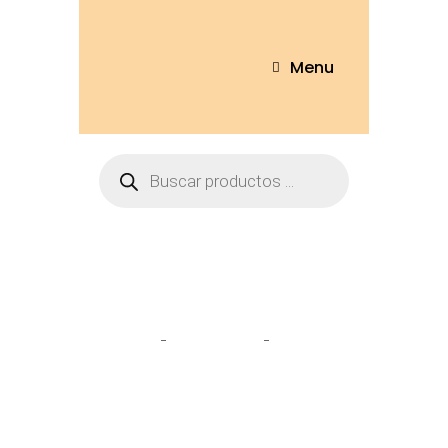
Menu
Tienda
Home
Pantuflas
Pantufla
koala – T/36-41 – KOA-15