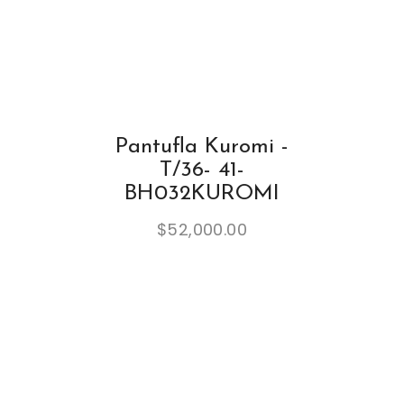
Pantufla Kuromi -
T/36- 41-
BH032KUROMI
$
52,000.00