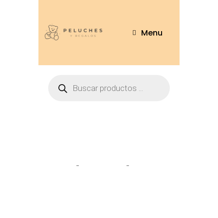
Menu
Tienda
Home
Pantuflas
Pantuflas
Angel/Stitch – BH-012