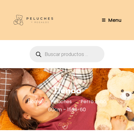
Menu
Tienda
Home
Peluches
Perro Lobo
60cm – 1599-60