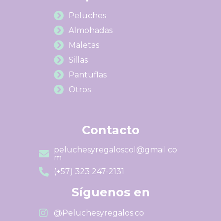
Peluches
Almohadas
Maletas
Sillas
Pantuflas
Otros
Contacto
peluchesyregaloscol@gmail.co
m
(+57) 323 247-2131
Síguenos en
@Peluchesyregalos.co