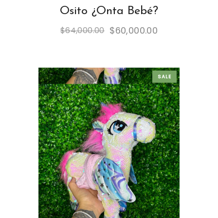
Osito ¿Onta Bebé?
$
60,000.00
$
64,000.00
SALE