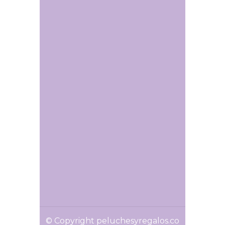
© Copyright peluchesyregalos.co