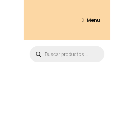
Menu
Tienda
Home
Personajes
Pikachu
30cm – PKM-30